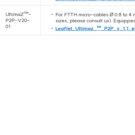
UltimaZ™-
For FTTH micro-cables Ø 0.8 to 4
P2P-V20-
sizes, please consult us). Equippe
01
Leaflet_Ultimaz_™_P2P_v_1.1_e