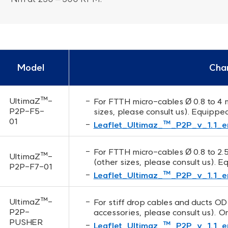
Model
Char
UltimaZ™-
For FTTH micro-cables Ø 0.8 to 4
P2P-F5-
sizes, please consult us). Equippe
01
Leaflet_Ultimaz_™_P2P_v_1.1_e
For FTTH micro-cables Ø 0.8 to 2
UltimaZ™-
(other sizes, please consult us). 
P2P-F7-01
Leaflet_Ultimaz_™_P2P_v_1.1_e
UltimaZ™-
For stiff drop cables and ducts OD
P2P-
accessories, please consult us). On
PUSHER
Leaflet_Ultimaz_™_P2P_v_1.1_e