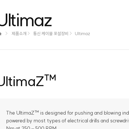
Ultimaz
제품소개
통신 케이블 포설장비
Ultimaz
UltimaZ™
The UltimaZ™ is designed for pushing and blowing ind
powered by most types of electrical drills and screwdr
Nm at 250 – 500 RPM.